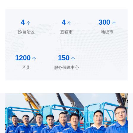
4
4
300
个
个
个
省/自治区
直辖市
地级市
1200
150
个
个
区县
服务保障中心