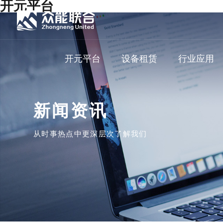
开元平台
开元平台
设备租赁
行业应用
新闻资讯
从时事热点中更深层次了解我们