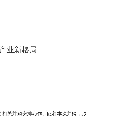
领产业新格局
公司相关并购安排动作。随着本次并购，原