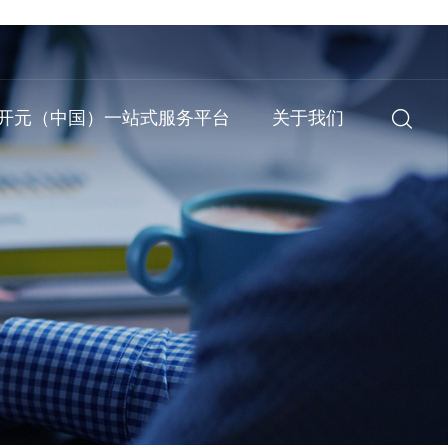
-开元（中国）一站式服务平台
关于我们