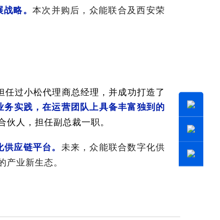
本次并购后，众能联合及西安荣
展战略。
担任过小松代理商总经理，并成功打造了
业务实践，在运营团队上具备丰富独到的
合伙人，担任副总裁一职。
未来，众能联合数字化供
化供应链平台。
的产业新生态。