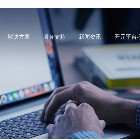
解决方案
服务支持
新闻资讯
开元平台