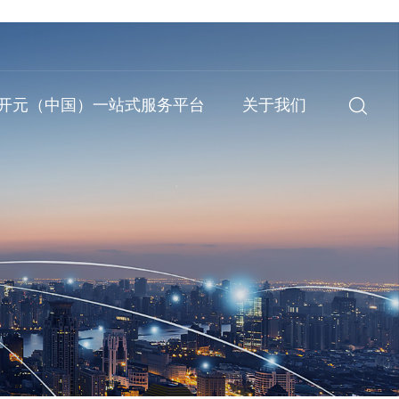
-开元（中国）一站式服务平台
关于我们