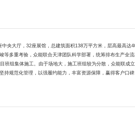
座中央大厅，32座展馆，总建筑面积138万平方米，层高最高达
峻等多重考验，众能联合天津团队科学部署，统筹排布生产全流
项目班组集体施工。由于场地大，施工班组较为分散，众能联成
坚持规范化管理，以强履约能力，丰富资源保障，赢得客户口碑